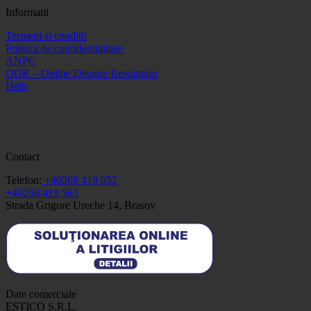
Informatii
Termeni si conditii
Politica de confidentialitate
ANPC
ODR – Online Dispute Resolution
Help
Contact
Telefon:
+40268 419 052
+40268 419 563
Strada Grigore Ureche 14, Brasov
Date comerciale
ESTICO S.R.L.