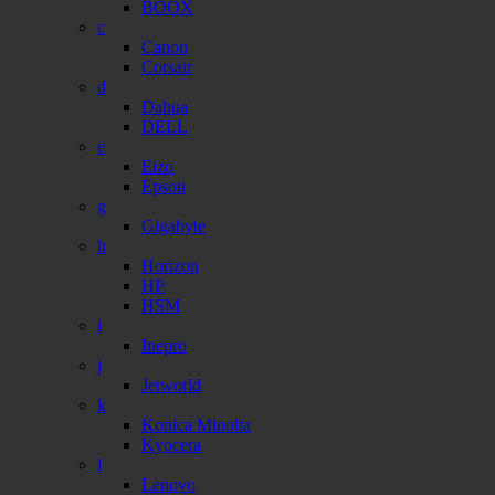
BOOX
c
Canon
Corsair
d
Dahua
DELL
e
Eizo
Epson
g
Gigabyte
h
Horizon
HP
HSM
i
Inepro
j
Jetworld
k
Konica Minolta
Kyocera
l
Lenovo