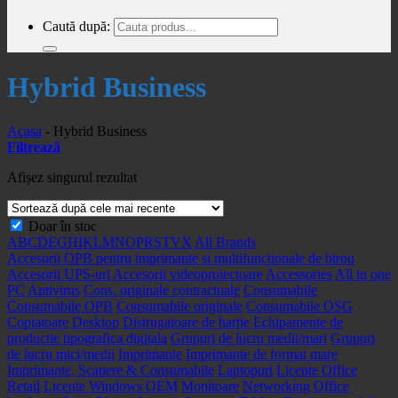
Caută după:
Hybrid Business
Acasa
-
Hybrid Business
Filtrează
Afișez singurul rezultat
Doar în stoc
A
B
C
D
E
G
H
I
K
L
M
N
O
P
R
S
T
V
X
All Brands
Accesorii OPB pentru imprimante si multifunctionale de birou
Accesorii UPS-uri
Accesorii videoproiectoare
Accessories
All in one
PC
Antivirus
Cons. originale contractuale
Consumabile
Consumabile OPB
Consumabile originale
Consumabile OSG
Copiatoare
Desktop
Distrugatoare de hartie
Echipamente de
productie tipografica digitala
Grupuri de lucru medii/mari
Grupuri
de lucru mici/medii
Imprimante
Imprimante de format mare
Imprimante, Scanere & Consumabile
Laptopuri
Licente Office
Retail
Licente Windows OEM
Monitoare
Networking
Office