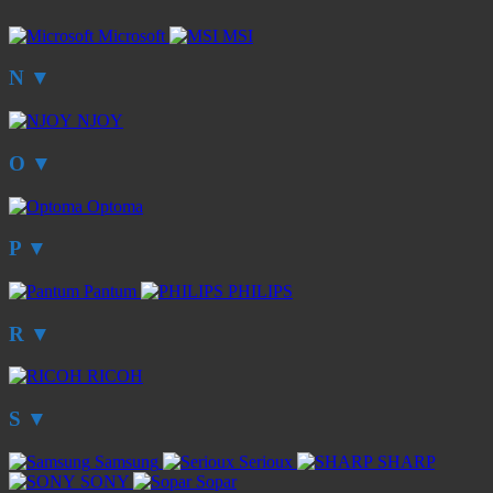
Microsoft
MSI
N
▼
NJOY
O
▼
Optoma
P
▼
Pantum
PHILIPS
R
▼
RICOH
S
▼
Samsung
Serioux
SHARP
SONY
Sopar