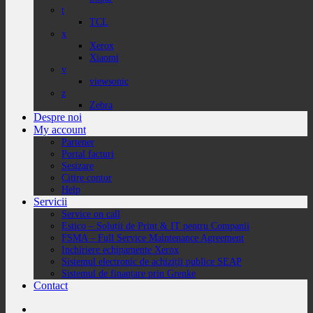
t
TCL
x
Xerox
Xiaomi
v
viewsonic
z
Zebra
Despre noi
My account
Partener
Portal facturi
Sesizare
Citire contor
Help
Servicii
Service on call
Estico – Soluții de Print & IT pentru Companii
FSMA – Full Service Maintenance Agreement
Inchiriere echipamente Xerox
Sistemul electronic de achiziții publice SEAP
Sistemul de finanțare prin Grenke
Contact