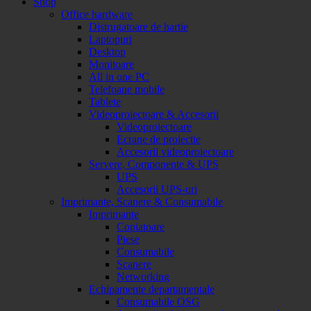
Shop
Office hardware
Distrugatoare de hartie
Laptopuri
Desktop
Monitoare
All in one PC
Telefoane mobile
Tablete
Videoproiectoare & Accesorii
Videoproiectoare
Ecrane de proiectie
Accesorii videoproiectoare
Servere, Componente & UPS
UPS
Accesorii UPS-uri
Imprimante, Scanere & Consumabile
Imprimante
Copiatoare
Piese
Consumabile
Scanere
Networking
Echipamente departamentale
Consumabile OSG