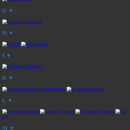
G
▼
Gigabyte
H
▼
HP
HSM
I
▼
INEPRO
K
▼
Konica Minolta
Kyocera
L
▼
Legrand
Lenovo
Lexmark
LG
M
▼