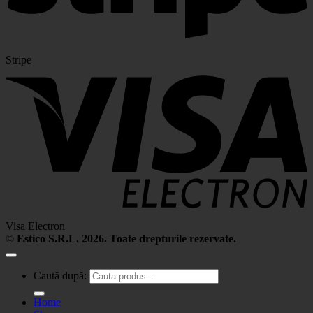
Stripe
Visa Electron
©
Estico S.R.L. 2026. Toate drepturile rezervate.
Caută după:
Home