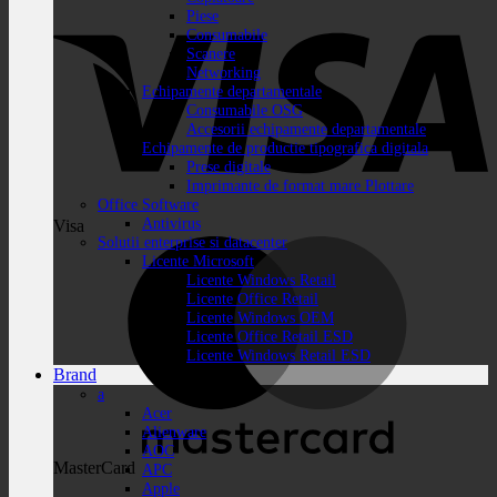
Piese
Consumabile
Scanere
Networking
Echipamente departamentale
Consumabile OSG
Accesorii echipamente departamentale
Echipamente de productie tipografica digitala
Prese digitale
Imprimante de format mare Plottare
Office Software
Antivirus
Visa
Solutii enterprise si datacenter
Licente Microsoft
Licente Windows Retail
Licente Office Retail
Licente Windows OEM
Licente Office Retail ESD
Licente Windows Retail ESD
Brand
a
Acer
Alienware
AOC
MasterCard
APC
Apple