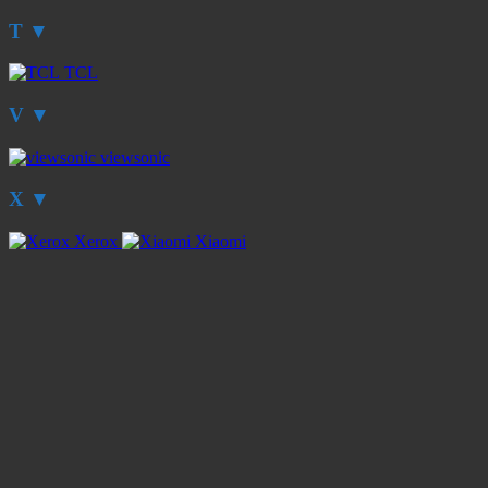
T
▼
TCL
V
▼
viewsonic
X
▼
Xerox
Xiaomi