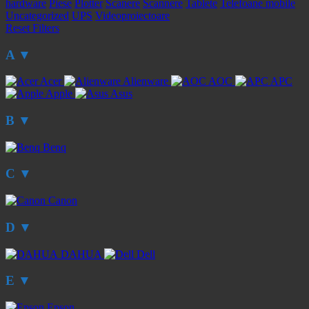
hardware
Piese
Plotter
Scanere
Scannere
Tablete
Telefoane mobile
Uncategorized
UPS
Videoproiectoare
Reset Filters
A
▼
Acer
Alienware
AOC
APC
Apple
Asus
B
▼
Benq
C
▼
Canon
D
▼
DAHUA
Dell
E
▼
Epson