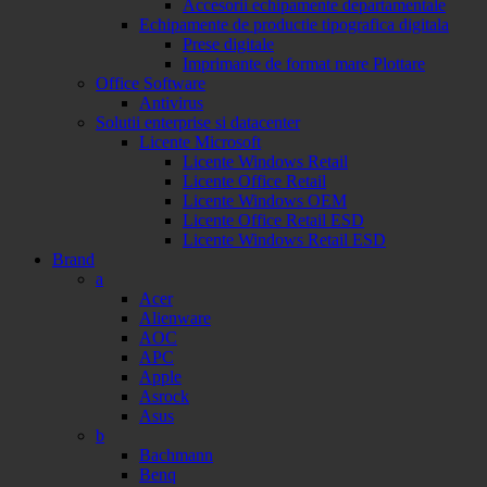
Accesorii echipamente departamentale
Echipamente de productie tipografica digitala
Prese digitale
Imprimante de format mare Plottare
Office Software
Antivirus
Solutii enterprise si datacenter
Licente Microsoft
Licente Windows Retail
Licente Office Retail
Licente Windows OEM
Licente Office Retail ESD
Licente Windows Retail ESD
Brand
a
Acer
Alienware
AOC
APC
Apple
Asrock
Asus
b
Bachmann
Benq