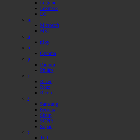
Legrand
Lexmark
LG
m
Microsoft
MSI
n
nJoy
o
Optoma
p
Pantum
Philips
r
Razer
Renz
Ricoh
s
Samsung
Serioux
Sharp
SONY
Sopar
t
TCL