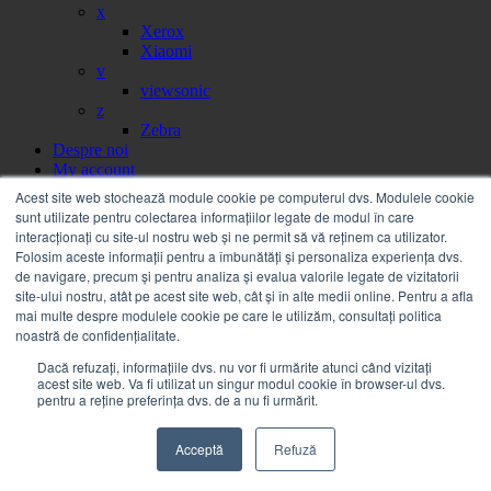
x
Xerox
Xiaomi
v
viewsonic
z
Zebra
Despre noi
My account
Partener
Acest site web stochează module cookie pe computerul dvs. Modulele cookie
Portal facturi
sunt utilizate pentru colectarea informațiilor legate de modul în care
Sesizare
interacționați cu site-ul nostru web și ne permit să vă reținem ca utilizator.
Citire contor
Folosim aceste informații pentru a îmbunătăți și personaliza experiența dvs.
Help
de navigare, precum și pentru analiza și evalua valorile legate de vizitatorii
Servicii
site-ului nostru, atât pe acest site web, cât și în alte medii online. Pentru a afla
Service on call
mai multe despre modulele cookie pe care le utilizăm, consultați politica
Estico – Soluții de Print & IT pentru Companii
noastră de confidențialitate.
FSMA – Full Service Maintenance Agreement
Dacă refuzați, informațiile dvs. nu vor fi urmărite atunci când vizitați
Inchiriere echipamente Xerox
acest site web. Va fi utilizat un singur modul cookie în browser-ul dvs.
Sistemul electronic de achiziții publice SEAP
pentru a reține preferința dvs. de a nu fi urmărit.
Sistemul de finanțare prin Grenke
Contact
Autentificare / Înregistrare
Acceptă
Refuză