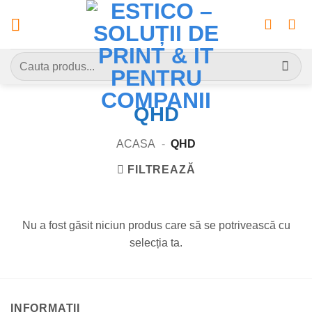
Skip
to
content
Caută
după:
QHD
ACASA
-
QHD
FILTREAZĂ
Nu a fost găsit niciun produs care să se potrivească cu
selecția ta.
INFORMATII