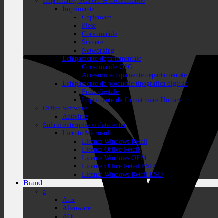
Imprimante, Scanere & Consumabile
Imprimante
Copiatoare
Piese
Consumabile
Scanere
Networking
Echipamente departamentale
Consumabile OSG
Accesorii echipamente departamentale
Echipamente de productie tipografica digitala
Prese digitale
Imprimante de format mare Plottare
Office Software
Antivirus
Solutii enterprise si datacenter
Licente Microsoft
Licente Windows Retail
Licente Office Retail
Licente Windows OEM
Licente Office Retail ESD
Licente Windows Retail ESD
Brand
a
Acer
Alienware
AOC