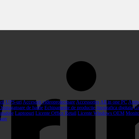
rii UPS-uri
Accesorii videoproiectoare
Accessories
All in one PC
Antiv
Distrugatoare de hartie
Echipamente de productie tipografica digitala
Gr
umabile
Laptopuri
Licente Office Retail
Licente Windows OEM
Monit
oare