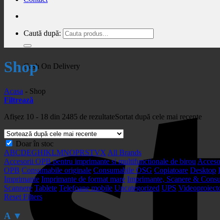
Caută după:
Shop
Cash On Delivery
Acasa
-
Shop
Filtrează
Afișez 10 - 18 din 2485 de rezultate
Sortat după cele mai recente
Doar în stoc
A
B
C
D
E
G
H
I
K
L
M
N
O
P
R
S
T
V
X
All Brands
Accesorii OPB pentru imprimante si multifunctionale de birou
Acceso
OPB
Consumabile originale
Consumabile OSG
Copiatoare
Desktop
Imprimante
Imprimante de format mare
Imprimante, Scanere & Cons
Scannere
Tablete
Telefoane mobile
Uncategorized
UPS
Videoproiect
Reset Filters
A
▼