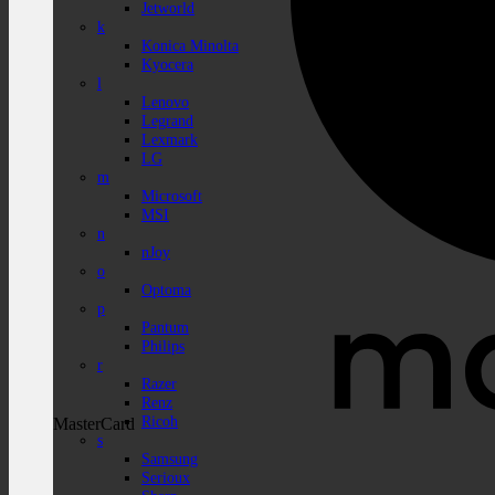
Jetworld
k
Konica Minolta
Kyocera
l
Lenovo
Legrand
Lexmark
LG
m
Microsoft
MSI
n
nJoy
o
Optoma
p
Pantum
Philips
r
Razer
Renz
Ricoh
MasterCard
s
Samsung
Serioux