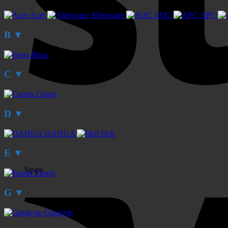
Acer
Alienware
AOC
APC
B
▼
Benq
C
▼
Canon
D
▼
DAHUA
Dell
E
▼
Stripe
Epson
G
▼
Gigabyte