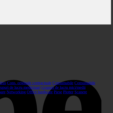
irus
Cons. originale contractuale
Consumabile
Consumabile
upuri de lucru medii/mari
Grupuri de lucru mici/medii
oare
Networking
Office hardware
Piese
Plotter
Scanere