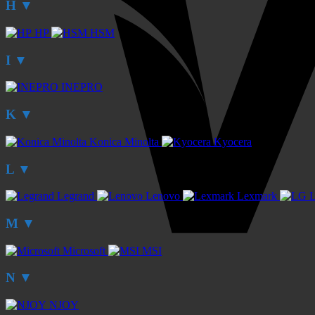
H
▼
HP
HSM
I
▼
INEPRO
K
▼
Konica Minolta
Kyocera
L
▼
Legrand
Lenovo
Lexmark
M
▼
Microsoft
MSI
N
▼
NJOY