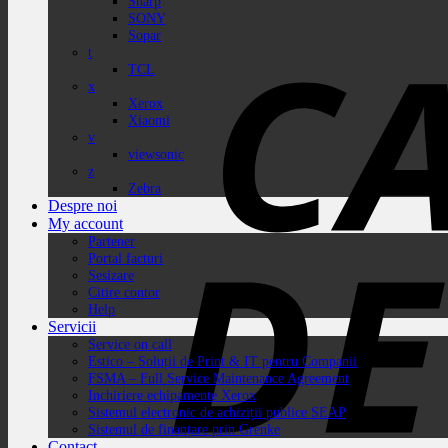
Sharp
SONY
Sopar
t
TCL
x
Xerox
Xiaomi
v
viewsonic
z
Zebra
Despre noi
My account
Partener
Portal facturi
Sesizare
Citire contor
Help
Servicii
Service on call
Estico – Soluții de Print & IT pentru Companii
FSMA – Full Service Maintenance Agreement
Inchiriere echipamente Xerox
Sistemul electronic de achiziții publice SEAP
Sistemul de finanțare prin Grenke
Contact