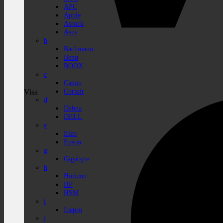
APC
Apple
Asrock
Asus
b
Bachmann
Benq
BOOX
c
Canon
Corsair
Visa
d
Dahua
DELL
e
Eizo
Epson
g
Gigabyte
h
Horizon
HP
HSM
i
Inepro
j