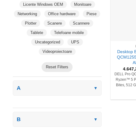
Licente Windows OEM
Monitoare
Networking
Office hardware
Piese
Plotter
Scanere
Scannere
Tablete
Telefoane mobile
+
Uncategorized
UPS
Videoproiectoare
Desktop 
QCM1255 
A
Reset Filters
4.647
DELL Pro Q
Ryzen™ 5 P
Bites, 512 
A
▼
B
▼