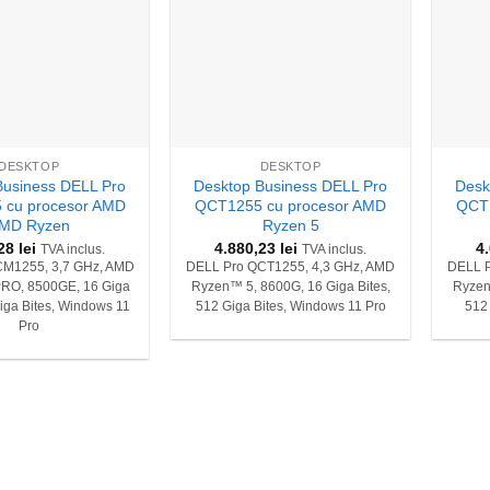
+
+
DESKTOP
DESKTOP
Business DELL Pro
Desktop Business DELL Pro
Desk
cu procesor AMD
QCT1255 cu procesor AMD
QCT1
MD Ryzen
Ryzen 5
,28
lei
4.880,23
lei
4
TVA inclus.
TVA inclus.
CM1255, 3,7 GHz, AMD
DELL Pro QCT1255, 4,3 GHz, AMD
DELL P
RO, 8500GE, 16 Giga
Ryzen™ 5, 8600G, 16 Giga Bites,
Ryzen
Giga Bites, Windows 11
512 Giga Bites, Windows 11 Pro
512
Pro