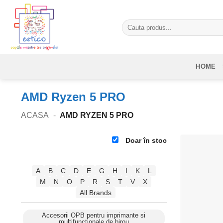
Skip
to
Caută
content
după:
HOME
AMD Ryzen 5 PRO
ACASA
-
AMD RYZEN 5 PRO
Doar în stoc
A
B
C
D
E
G
H
I
K
L
M
N
O
P
R
S
T
V
X
All Brands
Accesorii OPB pentru imprimante si
multifunctionale de birou