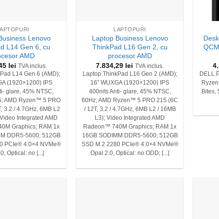
+
+
LAPTOPURI
LAPTOPURI
Business Lenovo
Laptop Business Lenovo
Desk
d L14 Gen 6, cu
ThinkPad L16 Gen 2, cu
QCM1
ocesor AMD
procesor AMD
,45
lei
7.834,29
lei
4
TVA inclus.
TVA inclus.
kPad L14 Gen 6 (AMD);
Laptop ThinkPad L16 Gen 2 (AMD);
DELL P
A (1920×1200) IPS
16″ WUXGA (1920×1200) IPS
Ryzen
ti- glare, 45% NTSC,
400nits Anti- glare, 45% NTSC,
Bites,
5; AMD Ryzen™ 5 PRO
60Hz; AMD Ryzen™ 5 PRO 215 (6C
T, 3.2 / 4.7GHz, 6MB L2
/ 12T, 3.2 / 4.7GHz, 6MB L2 / 16MB
 Video Integrated AMD
L3); Video Integrated AMD
0M Graphics; RAM 1x
Radeon™ 740M Graphics; RAM 1x
M DDR5-5600; 512GB
16GB SODIMM DDR5-5600; 512GB
0 PCIe® 4.0×4 NVMe®
SSD M.2 2280 PCIe® 4.0×4 NVMe®
0, Optical: no [...]
Opal 2.0, Optical: no ODD; [...]