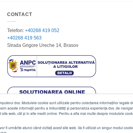
CONTACT
Telefon:
+40268 419 052
+40268 419 563
Strada Grigore Ureche 14, Brasov
terul dvs. Modulele cookie sunt utilizate pentru colectarea informațiilor legate de 
losim aceste informații pentru a îmbunătăți și personaliza experiența dvs. de navigar
est site web, cât și în alte medii online. Pentru a afla mai multe despre modulele cooki
vor fi urmărite atunci când vizitați acest site web. Va fi utilizat un singur modul cook
ărit.