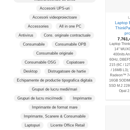
+
Accesorii UPS-uri
Accesorii videoproiectoare
Laptop 
Accessories
All in one PC
ThinkPa
pr
Antivirus
Cons. originale contractuale
7.761
Consumabile
Consumabile OPB
Laptop Thin
14″ WUXG
Consumabile originale
400nits An
60Hz, DBEF
Consumabile OSG
Copiatoare
215 (6C / 12
/ 16MB L3);
Desktop
Distrugatoare de hartie
Radeon™ 74
Echipamente de productie tipografica digitala
16GB SODIM
SSD M.2 228
Grupuri de lucru medii/mari
Opal 2.
Grupuri de lucru mici/medii
Imprimante
Imprimante de format mare
Imprimante, Scanere & Consumabile
Laptopuri
Licente Office Retail