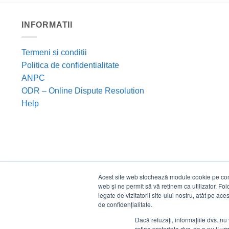
INFORMATII
Termeni si conditii
Politica de confidentialitate
ANPC
ODR – Online Dispute Resolution
Help
Acest site web stochează module cookie pe compu
web și ne permit să vă reținem ca utilizator. Fo
legate de vizitatorii site-ului nostru, atât pe ac
de confidențialitate.
Dacă refuzați, informațiile dvs. nu 
reține preferința dvs. de a nu fi urm