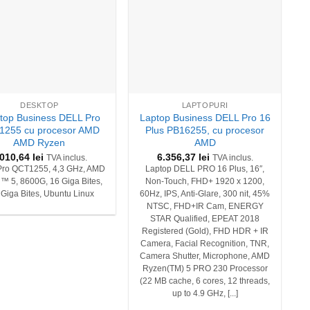
+
DESKTOP
LAPTOPURI
top Business DELL Pro
Laptop Business DELL Pro 16
255 cu procesor AMD
Plus PB16255, cu procesor
AMD Ryzen
AMD
.010,64
lei
6.356,37
lei
TVA inclus.
TVA inclus.
ro QCT1255, 4,3 GHz, AMD
Laptop DELL PRO 16 Plus, 16″,
™ 5, 8600G, 16 Giga Bites,
Non-Touch, FHD+ 1920 x 1200,
 Giga Bites, Ubuntu Linux
60Hz, IPS, Anti-Glare, 300 nit, 45%
NTSC, FHD+IR Cam, ENERGY
STAR Qualified, EPEAT 2018
Registered (Gold), FHD HDR + IR
Camera, Facial Recognition, TNR,
Camera Shutter, Microphone, AMD
Ryzen(TM) 5 PRO 230 Processor
(22 MB cache, 6 cores, 12 threads,
up to 4.9 GHz, [...]