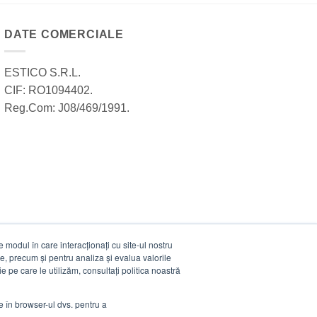
DATE COMERCIALE
ESTICO S.R.L.
CIF: RO1094402.
Reg.Com: J08/469/1991.
modul în care interacționați cu site-ul nostru
e, precum și pentru analiza și evalua valorile
e pe care le utilizăm, consultați politica noastră
ie în browser-ul dvs. pentru a